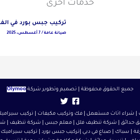
خدمات آخرى
تركيب جبس بورد في الف
صيانة عامة
/
7 أغسطس، 2025
جميع الحقوق محفوظة | تصميم وتطوير شركة
Olymoo
|
شراء اثاث مستعمل
| فك وتركيب مكيفات | تركيب سيراميك
 حدائق
|
شركة تنظيف فلل
|
معلم جبس
|
شركة تنظيف
|
شر
قة
| سباك | صباغ في دبي |تركيب جبس بورد |
تركيب سيراميك
|